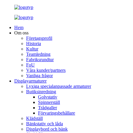
Hem
Om oss
Företagsprofil
Historia
Kultur
Teamledning
Fabriksrundtur
FoU
Våra kunder/partners
Vanliga frågor
Displayarmaturer
Lyxiga specialanpassade armaturer
Butiksinredning
Golvstativ
Spinnerställ
Trådgaller
Förvaringsbehållare
Klädställ
Bänkstativ och låda
Displaybord och bänk