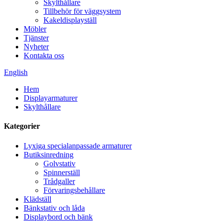
Skylthållare
Tillbehör för väggsystem
Kakeldisplayställ
Möbler
Tjänster
Nyheter
Kontakta oss
English
Hem
Displayarmaturer
Skylthållare
Kategorier
Lyxiga specialanpassade armaturer
Butiksinredning
Golvstativ
Spinnerställ
Trådgaller
Förvaringsbehållare
Klädställ
Bänkstativ och låda
Displaybord och bänk