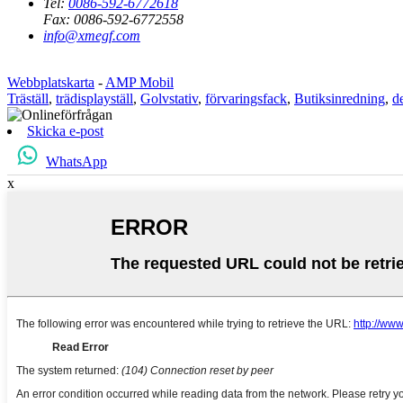
Tel:
0086-592-6772618
Fax:
0086-592-6772558
info@xmegf.com
Webbplatskarta
-
AMP Mobil
Träställ
,
trädisplayställ
,
Golvstativ
,
förvaringsfack
,
Butiksinredning
,
d
Skicka e-post
WhatsApp
x