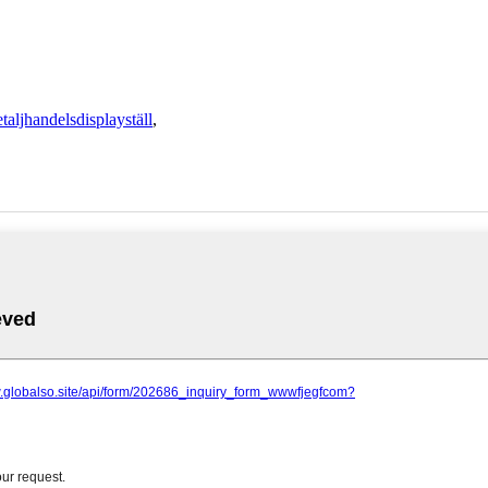
etaljhandelsdisplayställ
,