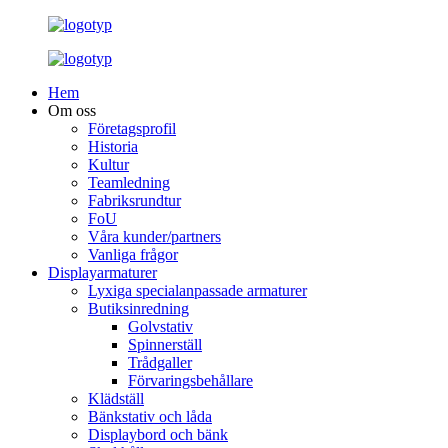
Hem
Om oss
Företagsprofil
Historia
Kultur
Teamledning
Fabriksrundtur
FoU
Våra kunder/partners
Vanliga frågor
Displayarmaturer
Lyxiga specialanpassade armaturer
Butiksinredning
Golvstativ
Spinnerställ
Trådgaller
Förvaringsbehållare
Klädställ
Bänkstativ och låda
Displaybord och bänk