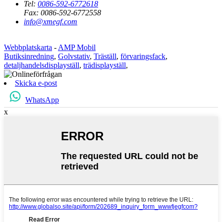
Tel:
0086-592-6772618
Fax:
0086-592-6772558
info@xmegf.com
Webbplatskarta
-
AMP Mobil
Butiksinredning
,
Golvstativ
,
Träställ
,
förvaringsfack
,
detaljhandelsdisplayställ
,
trädisplayställ
,
Skicka e-post
WhatsApp
x