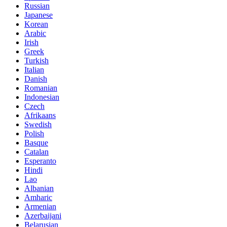
Russian
Japanese
Korean
Arabic
Irish
Greek
Turkish
Italian
Danish
Romanian
Indonesian
Czech
Afrikaans
Swedish
Polish
Basque
Catalan
Esperanto
Hindi
Lao
Albanian
Amharic
Armenian
Azerbaijani
Belarusian