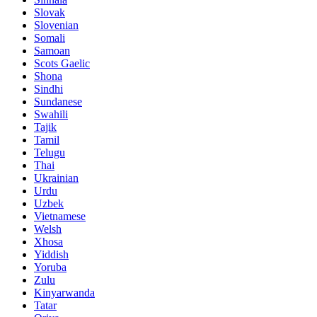
Slovak
Slovenian
Somali
Samoan
Scots Gaelic
Shona
Sindhi
Sundanese
Swahili
Tajik
Tamil
Telugu
Thai
Ukrainian
Urdu
Uzbek
Vietnamese
Welsh
Xhosa
Yiddish
Yoruba
Zulu
Kinyarwanda
Tatar