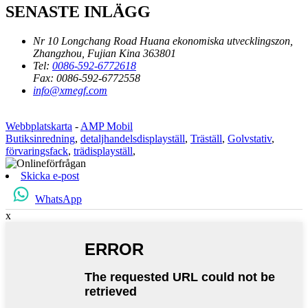
SENASTE INLÄGG
Nr 10 Longchang Road Huana ekonomiska utvecklingszon,
Zhangzhou, Fujian Kina 363801
Tel:
0086-592-6772618
Fax:
0086-592-6772558
info@xmegf.com
Webbplatskarta
-
AMP Mobil
Butiksinredning
,
detaljhandelsdisplayställ
,
Träställ
,
Golvstativ
,
förvaringsfack
,
trädisplayställ
,
Skicka e-post
WhatsApp
x