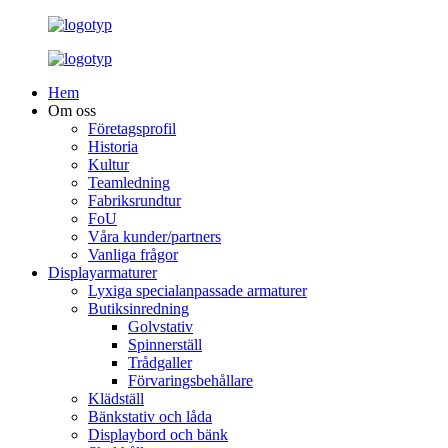
Hem
Om oss
Företagsprofil
Historia
Kultur
Teamledning
Fabriksrundtur
FoU
Våra kunder/partners
Vanliga frågor
Displayarmaturer
Lyxiga specialanpassade armaturer
Butiksinredning
Golvstativ
Spinnerställ
Trådgaller
Förvaringsbehållare
Klädställ
Bänkstativ och låda
Displaybord och bänk