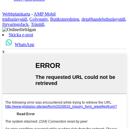
Webbplatskarta
-
AMP Mobil
trädisplayställ
,
Golvstativ
,
Butiksinredning
,
detaljhandelsdisplayställ
,
förvaringsfack
,
Träställ
,
Skicka e-post
WhatsApp
x