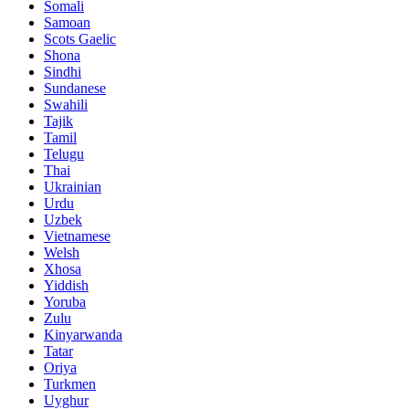
Somali
Samoan
Scots Gaelic
Shona
Sindhi
Sundanese
Swahili
Tajik
Tamil
Telugu
Thai
Ukrainian
Urdu
Uzbek
Vietnamese
Welsh
Xhosa
Yiddish
Yoruba
Zulu
Kinyarwanda
Tatar
Oriya
Turkmen
Uyghur