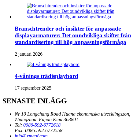
Branschtrender och insikter för anpassade
displayarmaturer: Det oundvikliga skiftet från
standardisering till hög anpassningsförmåga
2 januari 2026
4-vånings trädisplaybord
17 september 2025
SENASTE INLÄGG
Nr 10 Longchang Road Huana ekonomiska utvecklingszon,
Zhangzhou, Fujian Kina 363801
Tel:
0086-592-6772618
Fax:
0086-592-6772558
info@xmegf.com