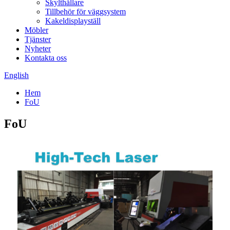
Skylthållare
Tillbehör för väggsystem
Kakeldisplayställ
Möbler
Tjänster
Nyheter
Kontakta oss
English
Hem
FoU
FoU