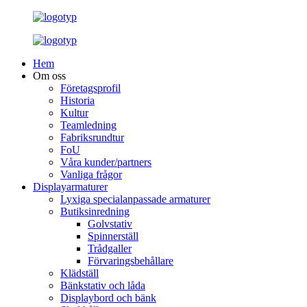
Hem
Om oss
Företagsprofil
Historia
Kultur
Teamledning
Fabriksrundtur
FoU
Våra kunder/partners
Vanliga frågor
Displayarmaturer
Lyxiga specialanpassade armaturer
Butiksinredning
Golvstativ
Spinnerställ
Trådgaller
Förvaringsbehållare
Klädställ
Bänkstativ och låda
Displaybord och bänk